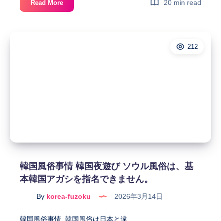
韓
20 min read
Read More
ソ
国
ウ
風
ル
俗
風
212
韓
俗
国
夜
遊
び
2026
年
最
新
版
韓
韓国風俗事情 韓国夜遊び ソウル風俗は、基
国
本韓国アガシを指名できません。
ア
ガ
By
korea-fuzoku
2026年3月14日
シ
エ
韓国風俗事情 韓国風俗は日本と違…