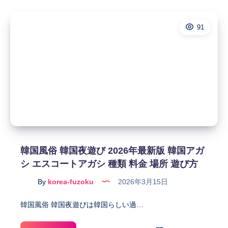
国
風
夜
俗
遊
91
韓
び
国
韓
ソ
国
ウ
風
ル
俗
夜
（海
遊
外
び
風
韓
俗）
国
を
ア
韓国風俗 韓国夜遊び 2026年最新版 韓国アガ
ご
ガ
シ エスコートアガシ 種類 料金 場所 遊び方
紹
シ
介
按
By
korea-fuzoku
2026年3月15日
し
摩
ま
激
韓国風俗 韓国夜遊びは韓国らしい過…
す！
熱
な