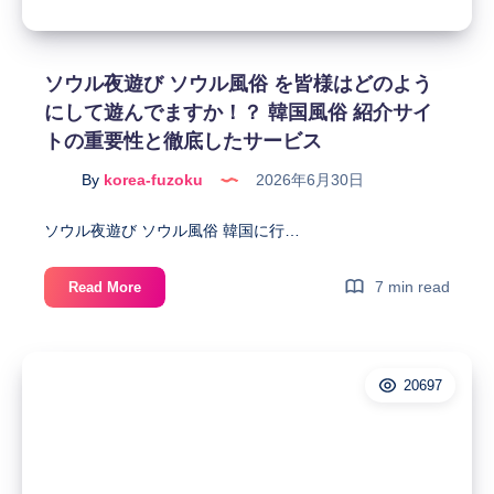
る
ロ
こ
ン、
と
エ
ソウル夜遊び ソウル風俗 を皆様はどのよう
が
ス
にして遊んでますか！？ 韓国風俗 紹介サイ
で
コ
き
トの重要性と徹底したサービス
ー
ま
ト
By
korea-fuzoku
2026年6月30日
す。
ア
ガ
ソウル夜遊び ソウル風俗 韓国に行…
シ
韓
ソ
7 min read
Read More
国
ウ
夜
ル
遊
夜
び
20697
遊
案
び
内
ソ
は
ウ
当
ル