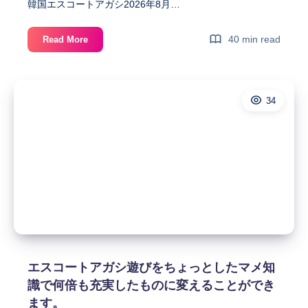
韓国エスコートアガシ2026年8月…
2026
エ
40 min read
Read More
年
ス
コ
は
ー
34
ト
か
ア
ガ
わ
シ
2026
い
年
は
い
か
わ
韓
い
い
国
エスコートアガシ遊びをちょっとしたマメ知
韓
識で何倍も充実したものに変えることができ
国
ア
ます。
ア