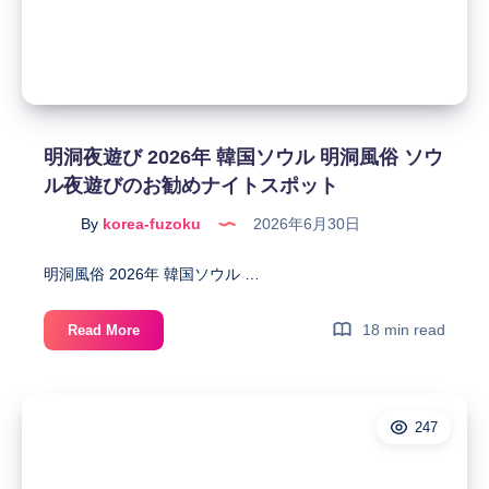
日
風
予
俗
約
を
も
皆
問
様
題
は
明洞夜遊び 2026年 韓国ソウル 明洞風俗 ソウ
な
ど
ル夜遊びのお勧めナイトスポット
く
の
韓
よ
By
korea-fuzoku
2026年6月30日
国
う
ト
に
明洞風俗 2026年 韓国ソウル …
ラ
し
ち
て
明
18 min read
Read More
ゃ
遊
洞
ん
ん
夜
に
で
遊
お
ま
247
び
任
す
2026
せ
か！？
年
く