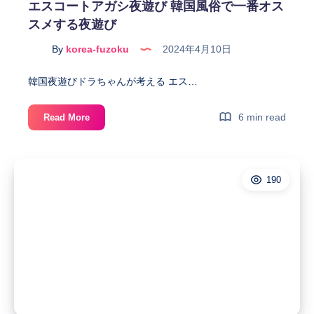
エスコートアガシ夜遊び 韓国風俗で一番オス
は、
スメする夜遊び
当
日
By
korea-fuzoku
2024年4月10日
の
予
韓国夜遊びドラちゃんが考える エス…
約
が
エ
6 min read
Read More
本
ス
当
コ
に
ー
た
190
ト
く
ア
さ
ガ
ん
シ
あ
夜
り
遊
ま
び
し
韓
た。
国