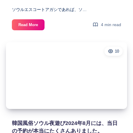
ル
と
女
も
ソウルエスコートアガシであれば、ソ…
遊
に
び
す
ソ
4 min read
Read More
で
ば
ウ
す。
ら
ル
し
エ
か
10
ス
っ
コ
た
ー
で
ト
す。
ア
ガ
シ
は
ソ
ウ
ル
韓国風俗ソウル夜遊び2024年8月には、当日
風
の予約が本当にたくさんありました。