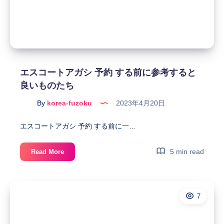
ん
案
内
エ
キ
ス
エスコートアガシ 予約 する前に参考すると
パ
良いものたち
ー
ト
By
korea-fuzoku
2023年4月20日
ド
と
エスコートアガシ 予約 する前に一…
一
緒
エ
5 min read
Read More
に
ス
し
コ
た
ー
按
7
ト
摩
ア
「ア
ガ