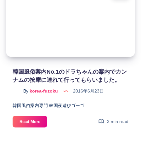
体
に
験
帰
と
っ
次
て
の
も
エ
忘
ス
れ
コ
ら
ー
れ
ト
韓国風俗案内No.1のドラちゃんの案内でカン
な
ア
い
ナムの按摩に連れて行ってもらいました。
ガ
韓
シ
By
korea-fuzoku
2016年6月23日
国
を
風
お
韓国風俗案内専門 韓国夜遊びゴーゴ…
俗
願
で
い
韓
3 min read
Read More
し
い
国
た。
た
風
し