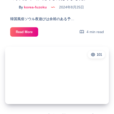
俗
案
By
korea-fuzoku
2024年8月25日
内
専
韓国風俗ソウル夜遊びは余裕のある予…
門
サ
韓
4 min read
Read More
イ
国
ト
風
に
俗
お
101
ソ
願
ウ
い
ル
夜
遊
び
2024
年
8
月
に