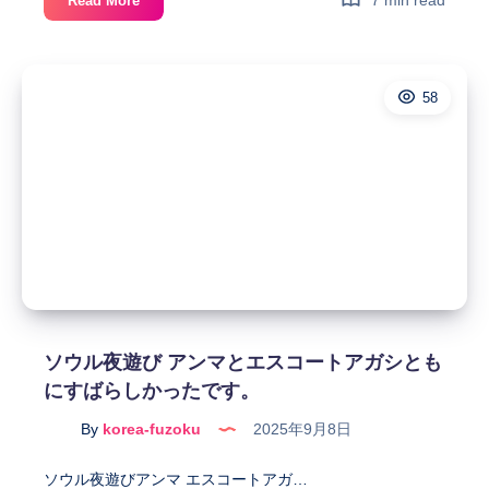
Read More
国
夜
遊
58
び
女
遊
び
按
摩、
床
屋
は
一
番
ソウル夜遊び アンマとエスコートアガシとも
た
にすばらしかったです。
く
さ
By
korea-fuzoku
2025年9月8日
ん
の
ソウル夜遊びアンマ エスコートアガ…