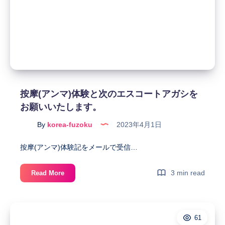
ン
シ
マ」
予
サ
約
ー
す
ビ
る
ス
前
と
に
エ
参
按摩(アンマ)体験と次のエスコートアガシを
ス
考
お願いいたします。
コ
す
ー
る
By
korea-fuzoku
2023年4月1日
ト
と
ア
良
按摩(アンマ)体験記をメールで受信…
ガ
い
シ
も
按
3 min read
Read More
体
の
摩
験
た
(ア
は、
ち
ン
日
61
マ)
本