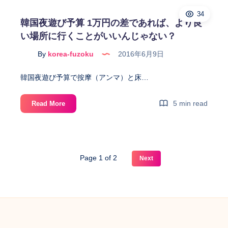
俗
ま
34
案
韓国夜遊び予算 1万円の差であれば、より良
す。
内
い場所に行くことがいいんじゃない？
No.1
の
By
korea-fuzoku
2016年6月9日
ド
ラ
韓国夜遊び予算で按摩（アンマ）と床…
ち
ゃ
韓
5 min read
Read More
ん
国
の
夜
案
遊
内
び
で
Page 1 of 2
Next
予
カ
算
ン
1
ナ
万
ム
円
の
の
按