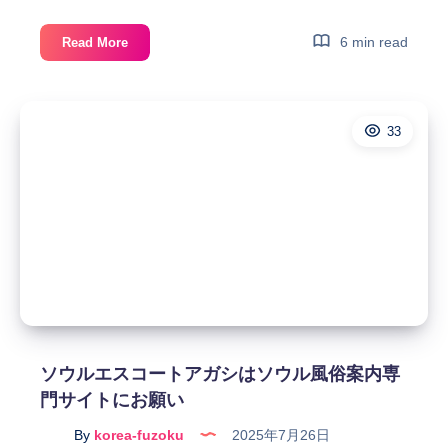
お
問
ソ
6 min read
Read More
い
ウ
合
ル
わ
夜
せ
33
遊
を
び
し
ア
て
ン
予
マ
約
と
す
エ
る
ス
韓
コ
国
ー
風
ト
ソウルエスコートアガシはソウル風俗案内専
俗
ア
門サイトにお願い
ソ
ガ
ウ
シ
By
korea-fuzoku
2025年7月26日