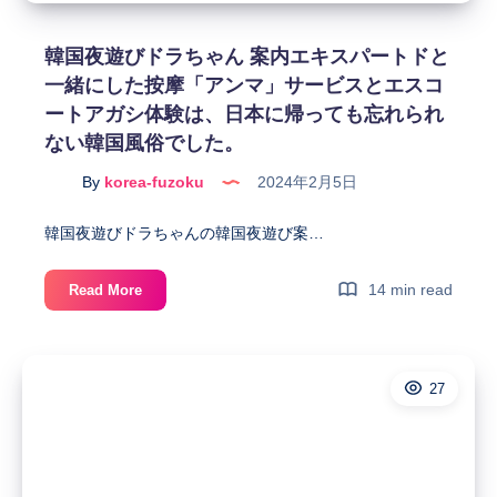
風
俗
韓国夜遊びドラちゃん 案内エキスパートドと
で
一緒にした按摩「アンマ」サービスとエスコ
一
ートアガシ体験は、日本に帰っても忘れられ
番
ない韓国風俗でした。
オ
ス
By
korea-fuzoku
2024年2月5日
ス
メ
韓国夜遊びドラちゃんの韓国夜遊び案…
す
る
韓
14 min read
Read More
夜
国
遊
夜
び
遊
27
び
ド
ラ
ち
ゃ