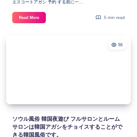
す。
エスコートアガシ 予約 する前に一…
エ
5 min read
Read More
ス
コ
ー
55
ト
ア
ガ
シ
予
約
す
る
前
に
参
ソウル風俗 韓国夜遊び フルサロンとルーム
考
サロンは韓国アガシをチョイスすることがで
す
きる韓国風俗です。
る