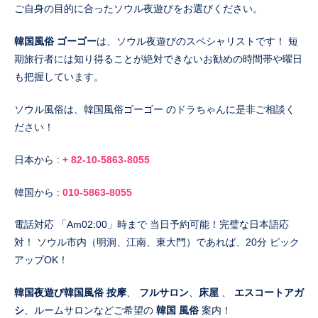
ご自身の目的に合ったソウル夜遊びをお選びください。
韓国風俗 ゴーゴー
は、ソウル夜遊びのスペシャリストです！ 短
期旅行者には知り得ることが絶対できないお勧めの時間帯や曜日
も把握しています。
ソウル風俗は、韓国風俗ゴーゴー のドラちゃんに是非ご相談く
ださい！
日本から :
+ 82-10-5863-8055
韓国から :
010-5863-8055
電話対応 「Am02:00」時まで 当日予約可能！完璧な日本語応
対！ ソウル市内（明洞、江南、東大門）であれば、20分 ピック
アップOK！
韓国夜遊び韓国風俗 按摩
、
フルサロン
、
床屋
、
エスコートアガ
シ
、ルームサロンなどご希望の
韓国 風俗
案内！