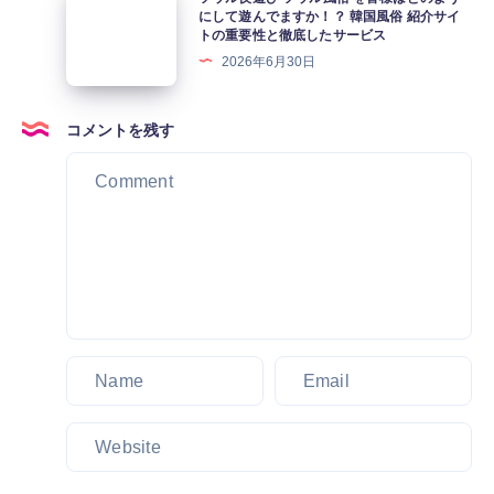
か
摩、
ウ
にして遊んでますか！？ 韓国風俗 紹介サイ
&
わ
トの重要性と徹底したサービス
床
ル
イ
い
2026年6月30日
屋、
夜
ン
い
フ
遊
ス
韓
ル
び
コメントを残す
パ
国
サ
ソ
イ
ア
ロ
ウ
ア
ガ
ン、
ル
カ
シ
エ
風
ジ
が
ス
俗
ノ」
ソ
コ
を
に
ウ
ー
皆
は
ル
ト
様
風
旅
ア
は
俗
行
ガ
ど
店
を
シ
の
が
よ
韓
よ
あ
り
国
う