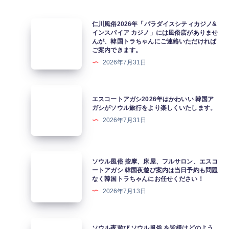
仁
仁川風俗2026年「パラダイスシティカジノ&
インスパイア カジノ」には風俗店がありませ
川
んが、韓国トラちゃんにご連絡いただければ
風
ご案内できます。
俗
2026年7月31日
2026
年
エ
エスコートアガシ2026年はかわいい 韓国ア
「パ
ス
ガシがソウル旅行をより楽しくいたします。
ラ
コ
2026年7月31日
ダ
ー
イ
ト
ス
ア
ソ
ソウル風俗 按摩、床屋、フルサロン、エスコ
シ
ガ
ウ
ートアガシ 韓国夜遊び案内は当日予約も問題
テ
なく韓国トラちゃんにお任せください！
シ
ル
ィ
2026年7月13日
2026
風
カ
年
俗
ジ
は
按
ソ
ソウル夜遊び ソウル風俗 を皆様はどのよう
ノ