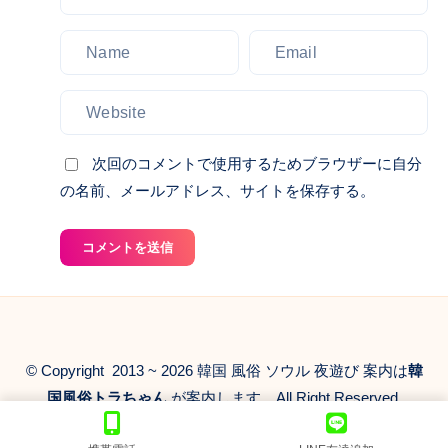
は
ル
メ
ン、
風
旅
知
エ
俗
行
識
ス
店
を
で
コ
が
よ
何
ー
あ
り
倍
ト
り
楽
次回のコメントで使用するためブラウザーに自分
も
ア
ま
し
の名前、メールアドレス、サイトを保存する。
充
ガ
せ
く
実
シ
ん
い
し
韓
コメントを送信
が、
た
た
国
韓
し
も
夜
国
ま
の
遊
ト
す。
に
び
ラ
変
© Copyright 2013 ~ 2026 韓国 風俗 ソウル 夜遊び 案内は
韓
案
ち
え
内
国風俗トラちゃん
が案内します。All Right Reserved.
ゃ
る
は
ん
こ
当