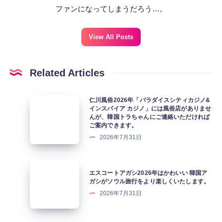
ファンになってしまうだろう…。
View All Posts
Related Articles
仁
仁川風俗2026年「パラダイスシティカジノ&
インスパイア カジノ」には風俗店がありませ
川
んが、韓国トラちゃんにご連絡いただければ
風
ご案内できます。
俗
2026年7月31日
2026
年
エ
エスコートアガシ2026年はかわいい 韓国ア
「パ
ス
ガシがソウル旅行をより楽しくいたします。
ラ
コ
2026年7月31日
ダ
ー
イ
ト