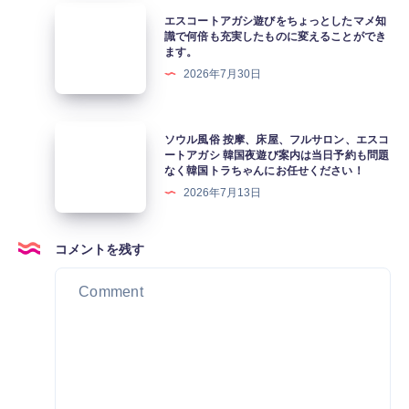
ス
ア
エ
エスコートアガシ遊びをちょっとしたマメ知
シ
ガ
ス
識で何倍も充実したものに変えることができ
テ
ます。
シ
コ
ィ
2026年7月30日
2026
ー
カ
年
ト
ジ
は
ア
ソ
ソウル風俗 按摩、床屋、フルサロン、エスコ
ノ
か
ガ
ウ
ートアガシ 韓国夜遊び案内は当日予約も問題
&
わ
なく韓国トラちゃんにお任せください！
シ
ル
イ
い
2026年7月13日
遊
風
ン
い
び
俗
ス
韓
を
按
コメントを残す
パ
国
ち
摩、
イ
ア
ょ
床
ア
ガ
っ
屋、
カ
シ
と
フ
ジ
が
し
ル
ノ」
ソ
た
サ
に
ウ
マ
ロ