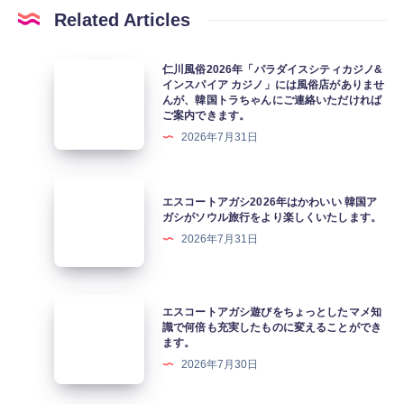
Related Articles
仁
仁川風俗2026年「パラダイスシティカジノ&
インスパイア カジノ」には風俗店がありませ
川
んが、韓国トラちゃんにご連絡いただければ
風
ご案内できます。
俗
2026年7月31日
2026
年
エ
エスコートアガシ2026年はかわいい 韓国ア
「パ
ス
ガシがソウル旅行をより楽しくいたします。
ラ
コ
2026年7月31日
ダ
ー
イ
ト
ス
ア
エ
エスコートアガシ遊びをちょっとしたマメ知
シ
ガ
ス
識で何倍も充実したものに変えることができ
テ
ます。
シ
コ
ィ
2026年7月30日
2026
ー
カ
年
ト