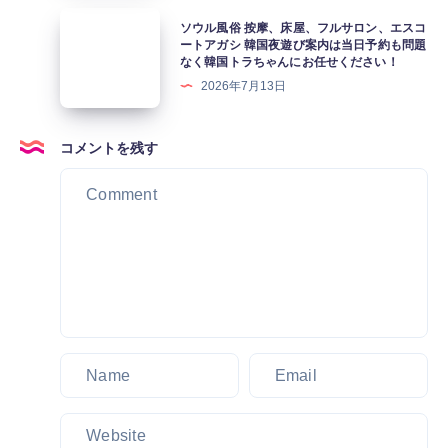
ジ
は
ア
ソ
ソウル風俗 按摩、床屋、フルサロン、エスコ
ノ
か
ガ
ウ
ートアガシ 韓国夜遊び案内は当日予約も問題
&
わ
なく韓国トラちゃんにお任せください！
シ
ル
イ
い
2026年7月13日
遊
風
ン
い
び
俗
ス
韓
を
按
コメントを残す
パ
国
ち
摩、
イ
ア
ょ
床
ア
ガ
っ
屋、
カ
シ
と
フ
ジ
が
し
ル
ノ」
ソ
た
サ
に
ウ
マ
ロ
は
ル
メ
ン、
風
旅
知
エ
俗
行
識
ス
店
を
で
コ
が
よ
何
ー