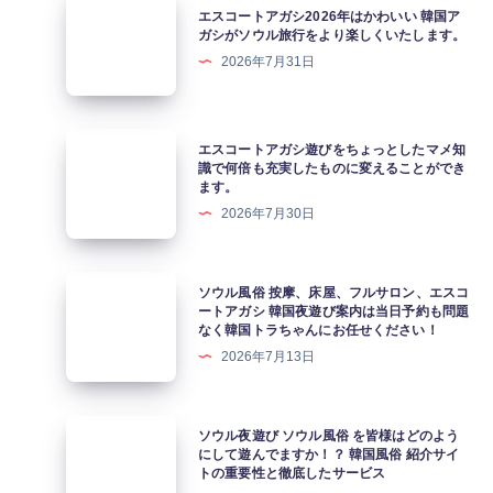
エスコートアガシ2026年はかわいい 韓国ア
ス
ガシがソウル旅行をより楽しくいたします。
コ
2026年7月31日
ー
ト
ア
エ
エスコートアガシ遊びをちょっとしたマメ知
ガ
ス
識で何倍も充実したものに変えることができ
ます。
シ
コ
2026年7月30日
2026
ー
年
ト
は
ア
ソ
ソウル風俗 按摩、床屋、フルサロン、エスコ
か
ガ
ウ
ートアガシ 韓国夜遊び案内は当日予約も問題
わ
なく韓国トラちゃんにお任せください！
シ
ル
い
2026年7月13日
遊
風
い
び
俗
韓
を
按
ソ
ソウル夜遊び ソウル風俗 を皆様はどのよう
国
ち
摩、
ウ
にして遊んでますか！？ 韓国風俗 紹介サイ
ア
ょ
トの重要性と徹底したサービス
床
ル
ガ