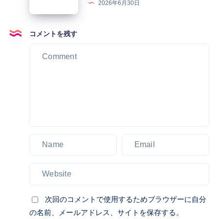
っ
2026年6月30日
屋、
夜
シ
と
フ
遊
が
し
ル
び
コメントを残す
ソ
た
サ
ソ
ウ
マ
ロ
ウ
ル
メ
ン、
ル
旅
知
エ
風
行
識
ス
俗
を
で
コ
を
よ
何
ー
皆
り
倍
ト
様
楽
も
ア
は
し
充
ガ
ど
く
実
シ
の
い
し
韓
よ
た
た
国
う
し
も
次回のコメントで使用するためブラウザーに自分
夜
に
ま
の
の名前、メールアドレス、サイトを保存する。
遊
し