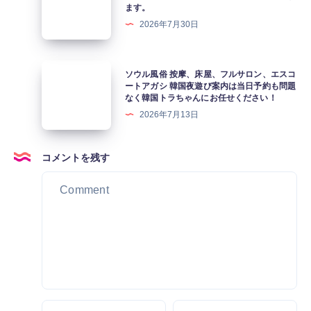
テ
ます。
シ
コ
ィ
2026年7月30日
2026
ー
カ
年
ト
ジ
は
ア
ソ
ソウル風俗 按摩、床屋、フルサロン、エスコ
ノ
か
ガ
ウ
ートアガシ 韓国夜遊び案内は当日予約も問題
&
わ
なく韓国トラちゃんにお任せください！
シ
ル
イ
い
2026年7月13日
遊
風
ン
い
び
俗
ス
韓
を
按
コメントを残す
パ
国
ち
摩、
イ
ア
ょ
床
ア
ガ
っ
屋、
カ
シ
と
フ
ジ
が
し
ル
ノ」
ソ
た
サ
に
ウ
マ
ロ
は
ル
メ
ン、
風
旅
知