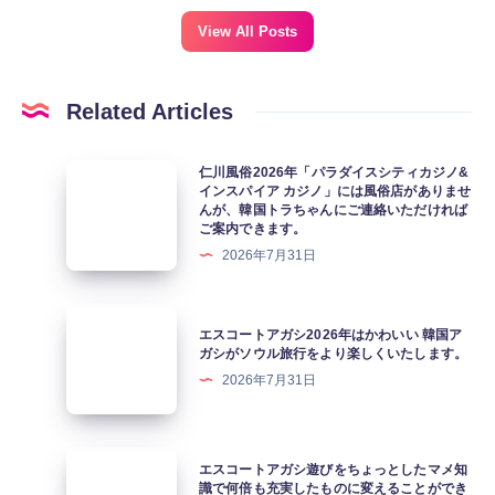
View All Posts
Related Articles
仁
仁川風俗2026年「パラダイスシティカジノ&
インスパイア カジノ」には風俗店がありませ
川
んが、韓国トラちゃんにご連絡いただければ
風
ご案内できます。
俗
2026年7月31日
2026
年
エ
エスコートアガシ2026年はかわいい 韓国ア
「パ
ス
ガシがソウル旅行をより楽しくいたします。
ラ
コ
2026年7月31日
ダ
ー
イ
ト
ス
ア
エ
エスコートアガシ遊びをちょっとしたマメ知
シ
ガ
ス
識で何倍も充実したものに変えることができ